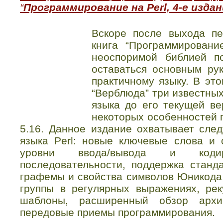
“
Программирование на Perl, 4-е издан
Вскоре после выхода пе
книга “Программировани
неоспоримой библией п
оставаться основным ру
практичному языку. В эт
“Верблюда” три известны
языка до его текущей ве
некоторых особенностей 
5.16. Данное издание охватывает сл
языка Perl: новые ключевые слова и с
уровни ввода/вывода и коди
последовательности, поддержка станда
графемы и свойства символов Юникод
группы в регулярных выражениях, ре
шаблоны, расширенный обзор арх
передовые приемы программирования.