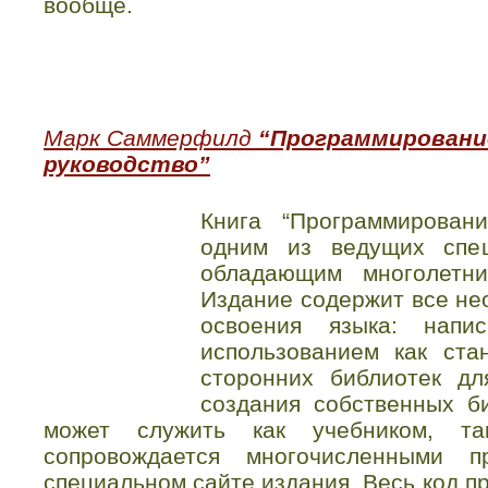
вообще.
Марк Саммерфилд
“Программирование
руководство”
Книга “Программирован
одним из ведущих спец
обладающим многолетн
Издание содержит все не
освоения языка: нап
использованием как ста
сторонних библиотек дл
создания собственных б
может служить как учебником, та
сопровождается многочисленными п
специальном сайте издания. Весь код п