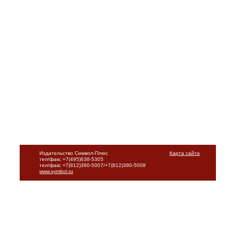
Издательство Символ-Плюс
Карта сайта
тел/факс +7(495)638-5305
тел/факс +7(812)380-5007/+7(812)380-5008
www.symbol.ru