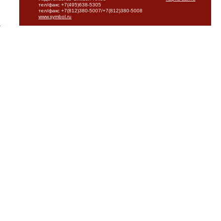
тел/факс +7(495)638-5305
тел/факс +7(812)380-5007/+7(812)380-5008
www.symbol.ru