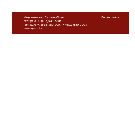
Издательство Символ-Плюс
Карта сайта
тел/факс +7(495)638-5305
тел/факс +7(812)380-5007/+7(812)380-5008
www.symbol.ru