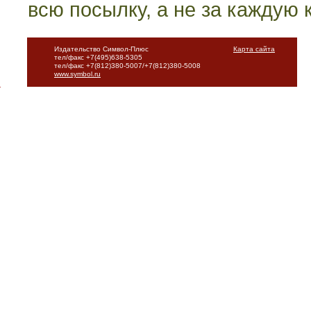
всю посылку, а не за каждую к
Издательство Символ-Плюс
Карта сайта
тел/факс +7(495)638-5305
тел/факс +7(812)380-5007/+7(812)380-5008
www.symbol.ru