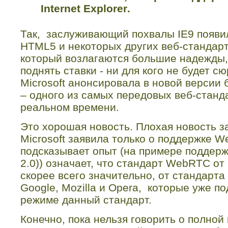
Internet
Explorer
.
Так, заслуживающий похвалы
IE
9 появи
HTML
5 и некоторых других веб-стандар
который возлагаются большие надежды,
поднять ставки - ни для кого не будет с
Microsoft
анонсировала в новой версии
– одного из самых передовых веб-станд
реальном времени.
Это хорошая новость. Плохая новость за
Microsoft
заявила только о
поддержке
W
подсказывает опыт (на примере поддер
2.0)) означает, что стандарт
WebRTC
от
скорее всего значительно, от стандарта 
Google
,
Mozilla
и
Opera
, которые уже п
режиме данный стандарт.
Конечно, пока нельзя говорить о полно