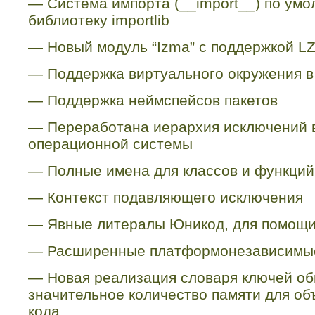
—
Система импорта (__
import
__) по ум
библиотеку
importlib
—
Новый модуль “
Izma
” с поддержкой
L
—
Поддержка виртуального окружения в
—
Поддержка неймспейсов пакетов
—
Переработана иерархия исключений 
операционной системы
—
Полные имена для классов и функций
—
Контекст подавляющего исключения
—
Явные литералы Юникод, для помощи
—
Расширенные платформонезависимые
—
Новая реализация словаря ключей о
значительное количество памяти для об
кода