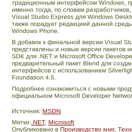
традиционным интерфейсом
Windows
, 
именно тогда, по словам разработчиков,
Visual
Studio
Express
для
Windows
Deskt
также порадует редакцией данной сред
Windows
Phone
.
В
добавок
к
финальной
версии
Visual St
представлены
и
новые
версии
пакетов
и
SDK
для
.NET
и
Microsoft Office Develope
предварительный
пакет
Blend
для
созда
интерфейсов
с
использованием
Silverlig
Foundation 4.5.
Подробнее ознакомиться с новыми про
официальном
Microsoft
Developer
Netwo
Источник:
MSDN
Метки:
.NET
,
Microsoft
Опубликовано в
Производство книг
,
Техн