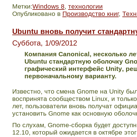
Метки:
Windows 8
,
технологии
Опубликовано в
Производство книг
,
Техн
Ubuntu вновь получит стандарт
Суббота, 1/09/2012
Компания
Canonical
, несколько л
Ubuntu
стандартную оболочку
Gn
графический интерфейс
Unity
, ре
первоначальному варианту.
Известно, что смена
Gnome
на
Unity
был
воспринята сообществом
Linux
, и тольк
лет, пользователи вновь получат офиц
установить
Gnome
как основную оболоч
По слухам,
Gnome
-сборка будет доступ
12.10, который ожидается в октябре это