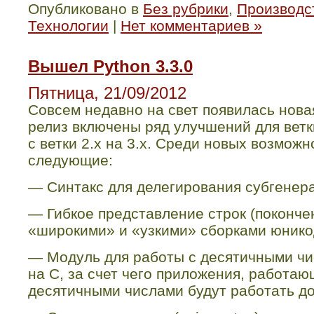
Опубликовано в
Без рубрики
,
Производст
Технологии
|
Нет комментариев »
Вышел Python 3.3.0
Пятница, 21/09/2012
Совсем недавно на свет появилась нов
релиз включены ряд улучшений для ветк
с ветки 2.
x
на 3.
x
. Среди новых возможн
следующие:
—
Синтакс для делегирования субгенера
—
Гибкое представление строк (поконч
«широкими» и «узкими» сборками юнико
—
Модуль для работы с десятичными чи
на
C
, за счет чего приложения, работа
десятичными числами будут работать до