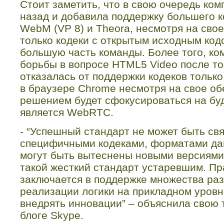
Стоит заметить, что в свою очередь ко
назад и добавила поддержку большего к
WebM
(
VP 8
) и
Theora
, несмотря на сво
только кодеки с открытым исходным код
большую часть команды. Более того, к
борьбы в вопросе
HTML
5
Video
после то
отказалась от поддержки кодеков тольк
в браузере
Chrome
несмотря на свое об
решением будет сфокусироваться на бу
является
WebRTC
.
- “Успешный стандарт не может быть св
специфичными кодеками, форматами да
могут быть вытеснены новыми версиями,
такой жесткий стандарт устаревшим. П
заключается в поддержке множества ра
реализации логики на прикладном уровн
внедрять инновации” – объяснила свою 
блоге
Skype
.