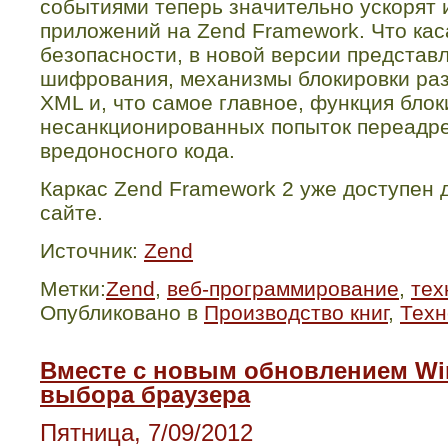
событиями теперь значительно ускорят и
приложений на
Zend
Framework
. Что ка
безопасности, в новой версии представ
шифрования, механизмы блокировки раз
XML
и, что самое главное, функция бло
несанкционированных попыток переадр
вредоносного кода.
Каркас
Zend
Framework
2 уже доступен 
сайте.
Источник:
Zend
Метки:
Zend
,
веб-программирование
,
тех
Опубликовано в
Производство книг
,
Техн
Вместе с новым обновлением Wi
выбора браузера
Пятница, 7/09/2012