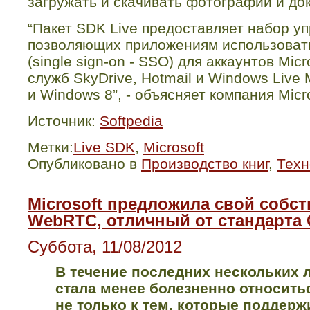
загружать и скачивать фотографии и до
“Пакет
SDK
Live
предоставляет набор у
позволяющих приложениям использовать
(
single
sign
-
on
-
SSO
) для аккаунтов
Micr
служб
SkyDrive
,
Hotmail
и
Windows
Live
и
Windows
8”, - объясняет компания
Micr
Источник:
Softpedia
Метки:
Live SDK
,
Microsoft
Опубликовано в
Производство книг
,
Техн
Microsoft предложила свой собс
WebRTC, отличный от стандарта 
Суббота, 11/08/2012
В течение последних нескольких 
стала менее болезненно относитьс
не только к тем, которые поддер