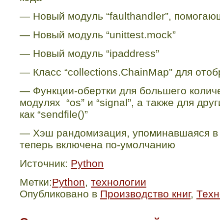
—
Новый модуль “
faulthandler
”, помогаю
—
Новый модуль
“unittest.mock”
—
Новый модуль
“ipaddress”
—
Класс “
collections
.
ChainMap
” для ото
—
Функции-обертки для большего колич
модулях “
os
” и “
signal
”, а также для дру
как “
sendfile
()”
—
Хэш рандомизация, упоминавшаяся в 
теперь включена по-умолчанию
Источник:
Python
Метки:
Python
,
технологии
Опубликовано в
Производство книг
,
Техн