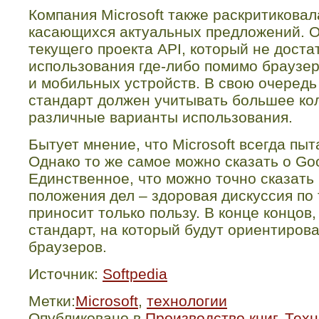
Компания
Microsoft
также раскритиковал
касающихся актуальных предложений. О
текущего проекта
API
, который не доста
использования где-либо помимо браузе
и мобильных устройств. В свою очеред
стандарт должен учитывать большее кол
различные варианты использования.
Бытует мнение, что
Microsoft
всегда пыта
Однако то же самое можно сказать о
Go
Единственное, что можно точно сказать
положения дел – здоровая дискуссия по
приносит только пользу. В конце концов,
стандарт, на который будут ориентиров
браузеров.
Источник:
Softpedia
Метки:
Microsoft
,
технологии
Опубликовано в
Производство книг
,
Техн