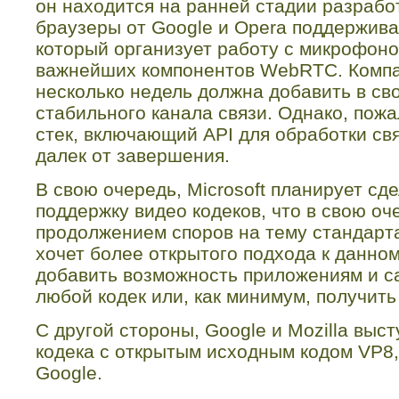
он находится на ранней стадии разрабо
браузеры от
Google
и
Opera
поддержив
который организует работу с микрофоно
важнейших компонентов
WebRTC
. Комп
несколько недель должна добавить в св
стабильного канала связи. Однако, пож
стек, включающий
API
для обработки свя
далек от завершения.
В свою очередь,
Microsoft
планирует сде
поддержку видео кодеков, что в свою оч
продолжением споров на тему стандар
хочет более открытого подхода к данном
добавить возможность приложениям и с
любой кодек или, как минимум, получить
С другой стороны,
Google
и
Mozilla
выст
кодека с открытым исходным кодом
VP
8
Google
.