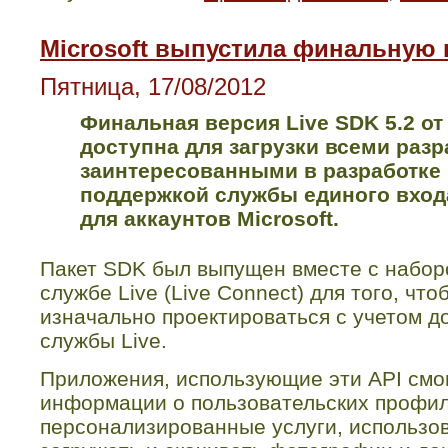
Microsoft выпустила финальную 
Пятница, 17/08/2012
Финальная версия
Live
SDK
5.2 о
доступна для загрузки всеми разр
заинтересованными в разработке
поддержкой службы единого входа
для аккаунтов
Microsoft
.
Пакет
SDK
был выпущен вместе с набо
службе
Live
(
Live
Connect
) для того, чт
изначально проектироваться с учетом д
службы
Live
.
Приложения, использующие эти
API
смог
информации о пользовательских профил
персонализированные услуги, использо