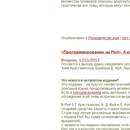
множество примеров, описаны архитекту
практически все темы, которые могут по
Опубликовано в
Производство книг
|
Нет 
«Программирование на Perl», 4 
Вторник, 12/11/2013
Готовится к выходу давно ожидаемое ро
Тома Кристиансена, Брайана Д. Фоя, Лар
Что нового в четвертом издании?
Это издание – не просто «косметически
описания языка, продолжавшего активно 
Если в
третьем издании
весь материал, п
обсуждение этой темы встречается везде,
В Perl 5
Т. Кристиансен, Б. Д. Фой и Л.
создавая средства защиты старых прогр
Стали еще лучше регулярные выражения 
с языком Perl. Вы также познакомитесь
выражений.
С момента последнего обновления этой 
Perl, как и в культуре тестирования. Ар