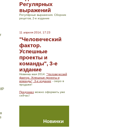
Регулярных
выражений
Регулярные выражения. Сборник
рецетов, 2-е издание
11 апреля 2014, 17:23
т
"Человеческий
фактор.
Успешные
проекты и
команды", 3-е
издание
Новинка мая 2014:
"Человеческий
фактор. Успешные проекты и
команды", 3-е издание
- скоро в
продаже!
/IP
Предзаказ
можно оформить уже
сейчас!
мя
в
Новинки