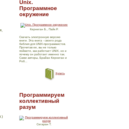
Unix.
Программное
окружение
Керниган Б., Пайк Р.
я,
Скачать электронную версию
книги. Эта книга - своего рода
библия для UNIX-программистов.
Прочитав ее, вы не только
поймете, как работает UNIX, но и
почему он работает именно так.
Сами авторы, Брайан Керниган и
Роб...
Купить
Программируем
коллективный
разум
.)
Сегаран Т.