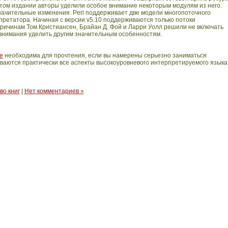
ертом издании авторы уделили особое внимание некоторым модулям из него.
ачительные изменения. Perl поддерживает две модели многопоточного
претатора. Начиная с версии v5.10 поддерживаются только потоки
ричинам Том Кристиансен, Брайан Д. Фой и Ларри Уолл решили не включать
 внимания уделить другим значительным особенностям.
е
необходима для прочтения, если вы намерены серьезно заниматься
ваются практически все аспекты высокоуровневого интерпретируемого языка
во книг
|
Нет комментариев »