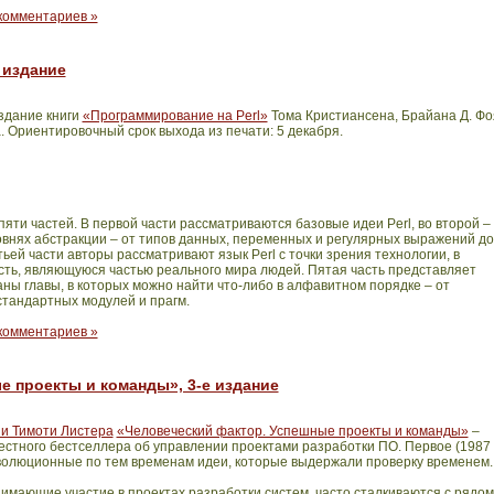
комментариев »
 издание
здание книги
«Программирование на Perl»
Тома Кристиансена, Брайана Д. Фо
 Ориентировочный срок выхода из печати: 5 декабря.
пяти частей. В первой части рассматриваются базовые идеи
Perl
, во второй –
овнях абстракции – от типов данных, переменных и регулярных выражений до
етьей части авторы рассматривают язык
Perl
с точки зрения технологии, в
ость, являющуюся частью реального мира людей. Пятая часть представляет
ны главы, в которых можно найти что-либо в алфавитном порядке – от
тандартных модулей и прагм.
комментариев »
 проекты и команды», 3-е издание
 и Тимоти Листера
«Человеческий фактор. Успешные проекты и команды»
–
стного бестселлера об управлении проектами разработки ПО. Первое (1987 г
революционные по тем временам идеи, которые выдержали проверку временем.
имающие участие в проектах разработки систем, часто сталкиваются с рядом