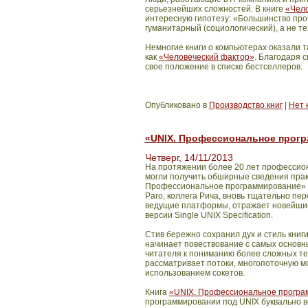
серьезнейших сложностей. В книге
«Чело
интересную гипотезу: «Большинство проб
гуманитарный (социологический), а не т
Немногие книги о компьютерах оказали 
как
«Человеческий фактор»
. Благодаря 
свое положение в списке бестселлеров.
Опубликовано в
Производство книг
|
Нет 
«UNIX. Профессиональное прогр
Четверг, 14/11/2013
На протяжении более 20 лет профессиона
могли получить обширные сведения прак
Профессиональное программирование» («
Раго, коллега Рича, вновь тщательно пе
ведущие платформы, отражает новейшие 
версии Single UNIX Specification.
Стив бережно сохранил дух и стиль книги
начинает повествование с самых основны
читателя к пониманию более сложных те
рассматривает потоки, многопоточную 
использованием сокетов.
Книга
«UNIX. Профессиональное програм
программировании под UNIX буквально в