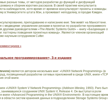
самые разные темы, от методов разработки до функций и дисфункций
 романа и сборник коротких рассказов. В своей практике консультанта
ста-наблюдателя, хотя время от времени консультирует проекты и команды.
ку в Университете штата Мэн, а проживает неподалеку, в городке Кэмден.
нсультированию, преподаванию и написанию книг. Тим живёт на Манхэттене.
я с медведями: управление рисками в проектах по разработке программного
я другими руководителями «The Atlantic Systems Guild» – книгу «Балдеющие о
: паттерны поведения проектных команд». Является членом организаций
акже научным сотрудником Cutter.
комментариев »
нальное программирование», 3-е издание
tevens)
является автором нескольких книг: «UNIX® Network Programming» (в
труд, посвященный разработке сетевых приложений в среде UNIX, книги «TCP
ния этой книги.
ниги «UNIX® System V Network Programming» (Addison-Wesley, 1993). Раго был
s, занимавшихся созданием UNIX System V, Release 4. Он выступал в роли
я книги «Advanced Programming in the UNIX® Environment». В настоящее вре
 в области систем хранения данных в подразделении Storage Systems Group 