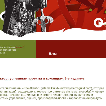
сь, используя
форму
кт-Петербурге:
5305.
Блог
тор: успешные проекты и команды», 3-е издание
ители компании «The Atlantic Systems Guild» (www.systemsguild.com), которая
организаций, создающих сложные программные системы, и особый упор при
есса. Начиная с 1979 года они вместе читают лекции, пишут книги и
а темы управления, оценки, производительности и корпоративной культуры.