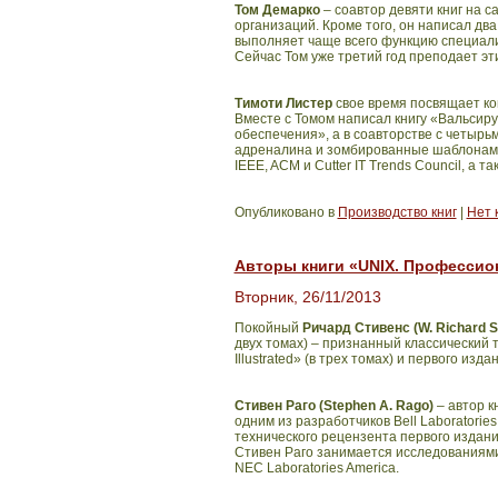
Том Демарко
– соавтор девяти книг на 
организаций. Кроме того, он написал два
выполняет чаще всего функцию специали
Сейчас Том уже третий год преподает эти
Тимоти Листер
свое время посвящает ко
Вместе с Томом написал книгу «Вальсиру
обеспечения», а в соавторстве с четырьм
адреналина и зомбированные шаблонами
IEEE, ACM и Cutter IT Trends Council, а т
Опубликовано в
Производство книг
|
Нет 
Авторы книги «UNIX. Профессио
Вторник, 26/11/2013
Покойный
Ричард Стивенс (W. Richard S
двух томах) – признанный классический 
Illustrated» (в трех томах) и первого изда
Стивен Раго (Stephen A. Rago)
– автор к
одним из разработчиков Bell Laboratorie
технического рецензента первого издани
Стивен Раго занимается исследованиями
NEC Laboratories America.