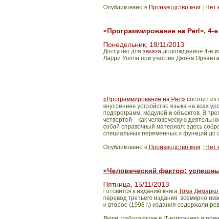
Опубликовано в
Производство книг
|
Нет 
«Программирование на Perl», 4-е
Понедельник, 18/11/2013
Доступно для
заказа
долгожданное 4-е и
Ларри Уолла при участии Джона Орванта.
«Программирование на Perl»
состоит из 
внутреннее устройство языка на всех ур
подпрограмм, модулей и объектов. В тр
четвертой – как человеческую деятельн
собой справочный материал: здесь собра
специальных переменных и функций до с
Опубликовано в
Производство книг
|
Нет 
«Человеческий фактор: успешные
Пятница, 15/11/2013
Готовится к изданию книга
Тома Демарко
перевод третьего издания всемирно изве
и второе (1998 г.) издания содержали 
Люди, работающие в IT-компаниях и прин