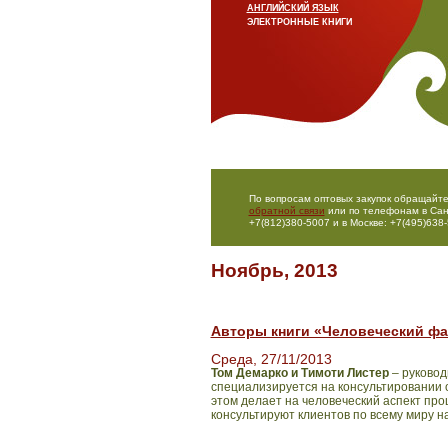
АНГЛИЙСКИЙ ЯЗЫК
ЭЛЕКТРОННЫЕ КНИГИ
По вопросам оптовых закупок обращайте
обратной связи
или по телефонам в Сан
+7(812)380-5007 и в Москве: +7(495)638-
Ноябрь, 2013
Авторы книги «Человеческий фак
Среда, 27/11/2013
Том Демарко и Тимоти Листер
– руковод
специализируется на консультировании 
этом делает на человеческий аспект проц
консультируют клиентов по всему миру н