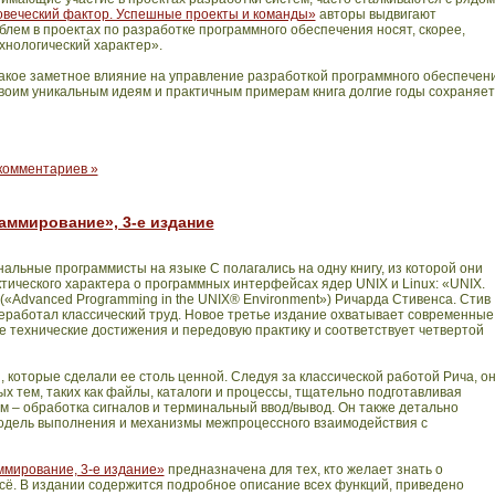
веческий фактор. Успешные проекты и команды»
авторы выдвигают
лем в проектах по разработке программного обеспечения носят, скорее,
ехнологический характер».
такое заметное влияние на управление разработкой программного обеспечени
своим уникальным идеям и практичным примерам книга долгие годы сохраняет
комментариев »
аммирование», 3-е издание
льные программисты на языке C полагались на одну книгу, из которой они
тического характера о программных интерфейсах ядер UNIX и Linux: «UNIX.
Advanced Programming in the UNIX® Environment») Ричарда Стивенса. Стив
реработал классический труд. Новое третье издание охватывает современные
технические достижения и передовую практику и соответствует четвертой
, которые сделали ее столь ценной. Следуя за классической работой Рича, о
х тем, таких как файлы, каталоги и процессы, тщательно подготавливая
м – обработка сигналов и терминальный ввод/вывод. Он также детально
модель выполнения и механизмы межпроцессного взаимодействия с
мирование, 3-е издание»
предназначена для тех, кто желает знать о
сё. В издании содержится подробное описание всех функций, приведено