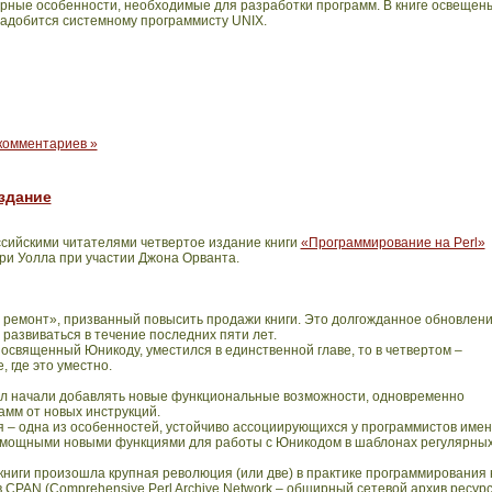
рные особенности, необходимые для разработки программ. В книге освещен
надобится системному программисту UNIX.
комментариев »
издание
ссийскими читателями четвертое издание книги
«Программирование на Perl»
ри Уолла при участии Джона Орванта.
й ремонт», призванный повысить продажи книги. Это долгожданное обновлен
развиваться в течение последних пяти лет.
освященный Юникоду, уместился в единственной главе, то в четвертом –
 где это уместно.
 Уолл начали добавлять новые функциональные возможности, одновременно
амм от новых инструкций.
– одна из особенностей, устойчиво ассоциирующихся у программистов име
 с мощными новыми функциями для работы с Юникодом в шаблонах регулярны
книги произошла крупная революция (или две) в практике программирования 
хив CPAN (Comprehensive Perl Archive Network – обширный сетевой архив ресур