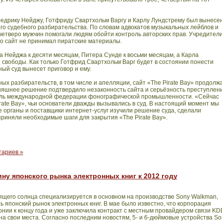
едрику Нейджу, Готфриду Свартхольм Варгу и Карлу Лундстрему был вынесен
го судебного разбирательства. По словам адвокатов музыкальных лейблов и
четверо мужчин помогали людям обойти контроль авторских прав. Учредители
то сайт не принимал пиратские материалы.
 Нейджа к десяти месяцам, Питера Сунде к восьми месяцам, а Карла
свободы. Как только Готфрид Свартхольм Варг будет в состоянии понести
ый суд вынесет приговор и ему.
ых разбирательств, в том числе и апелляции, сайт «
The
Pirate
Bay
» продолж
няшнее решение подтвердило незаконность сайта и серьёзность преступлен
тель международной федерации фонографической промышленности. «Сейчас
rate
Bay
», чьи основатели дважды вызывались в суд. В настоящий момент мы
 органы и поставщики интернет-услуг изучили решение суда, сделали
приняли необходимые шаги для закрытия «
The
Pirate
Bay
».
тариев »
ну японского рынка электронных книг к 2012 году
ящего солнца специализируется в основном на производстве
Sony
Walkman
,
ь японский рынок электронных книг. В мае было известно, что корпорация
онии к концу года и уже заключила контракт с местным провайдером связи
KD
на свои места. Согласно последним новостям, 5- и 6-дюймовые устройства
So