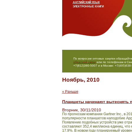
АНГЛИЙСКИЙ ЯЗЫК
ЭЛЕКТРОННЫЕ КНИГИ
По вопросам оптовых закупок обращайте
обратной связи
или по телефонам в Сан
+7(812)380-5007 и в Москве: +7(495)638-
Ноябрь, 2010
« Раньше
Планшеты начинают вытеснять 
Вторник, 30/11/2010
По прогнозам компании
Gartner
Inc
., в 2
популярности планшетов наподобие
App
Появление подобных устройств уже отра
составляют 352,4 миллиона единиц, что 
17,9%. В новом году планируемый урове