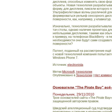
дисплеев, способных изменять свою фор
объекты. Новая технология разрабатыв
форму, для дисплеев, пиксели которого
Ультрафиолетовые волны различной длин
формироваться рельеф сенсорного дисп
поверхности, как, например, у клавиатур.
Изначально, технология разрабатывалась
тач столы, однако наличие проектора дл
небольшими дисплеями, такими как обы
к примеру,
на телефонах
BlackBerry
- в п
необходимости они будут сами создавать
поверхности?
Патент, поданный на рассмотрение ещё 
с новой технологией компания попытает
Windows
Phone
7.
Источник:
electronista
Метки:
Microsoft
,
технологии
Опубликовано в
Технологии
|
Нет коммен
Основатели “The Pirate Bay” всё
Понедельник, 29/11/2010
Трое основателей сайта «
The
Pirate
Bay
»
защищенной авторским правом.
Шведский апелляционный суд подтвердил
приговорены к тюрьме и крупному штрафу