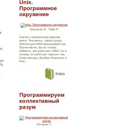
Unix.
Программное
окружение
Керниган Б., Пайк Р.
х
Скачать электронную версию
книги. Эта книга - своего рода
библия для UNIX-программистов.
Прочитав ее, вы не только
 и
поймете, как работает UNIX, но и
почему он работает именно так.
Сами авторы, Брайан Керниган и
дит
Роб...
0%
Купить
ь
Программируем
коллективный
разум
Сегаран Т.