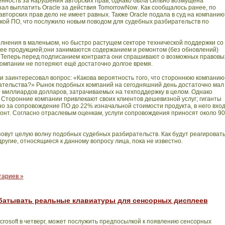
нность за нарушения авторских прав, однако была сильно возмущена
язал выплатить
Oracle
за действия
TomorrowNow
. Как
сообщалось ранее, по
вторских прав дело не имеет равных. Также
Oracle
подала в суд на компанию
ой ПО, что послужило новым поводом для судебных разбирательств по
лнения в маленьком, но быстро растущем секторе технической поддержки со
с ее продукцией;они занимаются содержанием и ремонтом (без обновлений)
 Теперь перед подписанием контракта они спрашивают о возможных правовы
компании не потеряют ещё достаточно долгое время.
и заинтересовал вопрос: «Какова вероятность того, что стороннюю компанию
ательства?» Рынок подобных компаний на сегодняшний день достаточно мал
0 миллиардов долларов, затрачиваемых на техподдержку в целом. Однако
 Сторонние компании привлекают своих клиентов дешевизной
услуг; гиганты
о за сопровождение ПО до 22% изначальной стоимости продукта, в него вхо
монт. Согласно отраслевым оценкам, услуги сопровождения приносят около 9
ызовут целую волну подобных судебных разбирательств. Как будут реагироват
другие, относящиеся к данному вопросу лица, пока не известно.
тариев »
рабатывать реальные клавиатуры для сенсорных дисплеев
crosoft
в четверг, может послужить предпосылкой к появлению сенсорных