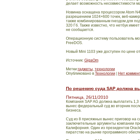
делает возможность несовместимости м
Новинка оснащена процессором Atom N455
разрешением 1024×600 точек, веб-камер
также комбинированным гнездом для под
320 Гб. Также известно, что нетбук име
не сообщается.
Операционную систему пользователь может
FreeDOS.
Новый Mini 1103 уже доступен по цене от
Источник:
GigaOm
Метки:
гаджеты
,
технологии
Опубликовано в
Технологии
|
Нет коммен
По решению суда SAP должна вы
Пятница, 26/11/2010
Компания
SAP
AG
должна выплатить 1,3
вынес федеральный суд во вторник посл
бизнеса.
Суд из 8 присяжных вынес приговор на с
заключительные аргументы компании пре
Калифорния. Один из президентов
Oracl
пиратство на рынке программного обесп