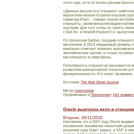
этого года, хотя по более ранним прогн
«Данные результаты отражают заметное
вероятном низком потребительском спро
таким как
iPad
», - говорит аналитик
Gartn
планшеты, своим внешним видом напоми
ноутбуки. Для того чтобы не терять сво
с
Dell
Inc
. и
Hewlett
-
Packard
Co
. выпустил
По прогнозам
Gartner
, продажи планшетов
миллионов. К 2014 ожидаемый уровень п
компания отмечает влияние экономическ
экономические оценки, а только на клие
как планшеты и смартфоны.
Популярность планшетов оказывается вп
развитием компьютерной технологии уст
функциональность. Кто знает, возможно
Источник:
The Wall Street Journal
Метки:
технологии
Опубликовано в
Технологии
|
Нет коммен
Oracle выиграла дело в отношен
Вторник, 30/11/2010
Напомним, что в 2007 году
Oracle
выдвин
незаконное скачивание клиентами докум
решению суда будет закрыт, а
SAP
, в св