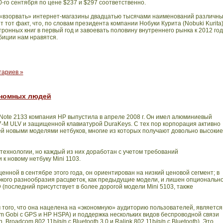
0-го сентября по цене
$237 и $297
соответственно.
т «взорвать» интернет-магазины двадцатью тысячами наименований различн
т тот факт, что, по словам президента
компании Нобуки Курита (Nobuki Kurita
)
онных книг в первый год и завоевать половину внутреннего рынка к 2012 год
мбиции нам нравятся.
тариев »
ономных людей
-Note 2133 компания HP выпустила в апреле 2008 г. Он имел алюминиевый
7-M ULV и защищенной клавиатурой DuraKeys. С тех пор корпорация активно
й новыми моделями нетбуков, многие из которых получают довольно высокие
технологии, но каждый из них доработан с учетом требований
 к новому нетбуку Mini 1103.
нной в сентябре этого года, он ориентирован на низкий ценовой сегмент; в
рокого разнообразия расцветок, как предыдущие модели, и лишен опциональн
 (последний присутствует в более дорогой модели Mini 5103, также
 того, что она нацелена на «экономную» аудиторию пользователей, является
m Gobi с GPS и HP HSPA) и поддержка нескольких видов беспроводной связи
, Broadcom 802.11b/g/n с Bluetooth 3.0 и Ralink 802.11b/g/n с Bluetooth). Это