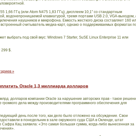
аловероятной.
 1,66 ГГц (или Atom N475 1,83 ГГц), дисплеем 10,1” со стандартным
ой, водонепроницаемой клавиатурой, тремя портами USB 2.0, VGA-выходом, 
ключения наушников и микрофона. Емкость жесткого диска составляет 160 и
ет встроенный считыватель медиа-карт, однако о поддерживаемых форматах п
 выбрать под свой вкус: Windows 7 Starter, SuSE Linux Enterprise 11 или
 299 $.
тариев »
платить Oracle 1,3 миллиарда долларов
 млрд. долларов компании
Oracle
за нарушение авторских прав - такое решен
е громкого дела между производителями программного обеспечения для
ледующий день после того, как дело было отложено на обсуждение. Свои
доставили в понедельник в зале окружного суда США в Окленде, штат
e
Сафра Кац заявила: «Это самая большая сумма, когда-либо вынесенная за
ечения».