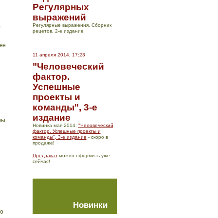
Регулярных
выражений
,
Регулярные выражения. Сборник
рецетов, 2-е издание
ве
11 апреля 2014, 17:23
"Человеческий
фактор.
Успешные
проекты и
команды", 3-е
издание
ры.
Новинка мая 2014:
"Человеческий
фактор. Успешные проекты и
команды", 3-е издание
- скоро в
продаже!
Предзаказ
можно оформить уже
сейчас!
Новинки
го