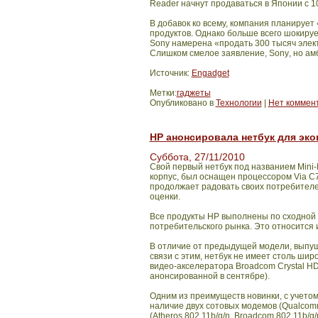
Reader
начнут продаваться в Японии с 1
В добавок ко всему, компания планируе
продуктов. Однако больше всего шокируе
Sony
намерена «продать 300 тысяч электр
Слишком смелое заявление,
Sony
, но а
Источник:
Engadget
Метки:
гаджеты
Опубликовано в
Технологии
|
Нет коммен
HP анонсировала нетбук для эк
Суббота, 27/11/2010
Свой первый нетбук под названием Mini
корпус, был оснащен процессором Via C
продолжает радовать своих потребителе
оценки.
Все продукты HP выполнены по сходной 
потребительского рынка. Это относится и
В отличие от предыдущей модели, выпуще
связи с этим, нетбук не имеет столь ши
видео-акселератора Broadcom Crystal HD
анонсированной в сентябре).
Одним из преимуществ новинки, с учетом
наличие двух сотовых модемов (Qualcom
(Atheros 802.11b/g/n, Broadcom 802.11b/g/n