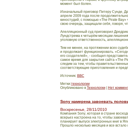
момент был болен.
Изначальный приговор Питеру Сунде, Др
апреле 2009 года после продолжительно
киностудий, с помощью «
The
Pirate
Bay
» 
свою очередь, защищали себя, говоря, ч
Апелляционный суд приговорил Дредрика
Лундстрема к четырём месяцам лишения 
уголовную ответственность, апелляционн
Тем не менее,
на протяжении всех судебн
и продолжает функционировать. «Сегод
его создателей», - сообщил представи
самое время для закрытия сайта «
The
Pi
следим за тем, чтобы правительственные
соответствующие приготовления и пред
Источник:
BBC
Метки:
технологии
Опубликовано в
Технологии
|
Нет коммен
Sony намерена завоевать полови
Воскресенье, 28/11/2010
Компания
Sony
,
которая в
стране восход
всерьез настроена на то, чтобы завоеват
планирует выпуск электронных книг в Яп
Прошло несколько месяцев и все встало 