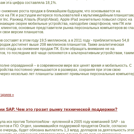
озам эта цифра составляла 18,1%.
 снижение роста продаж в ближайшем будущем, что основывается на
се на ПК и растущем интересе пользователей к мультимедийным планшетам
er
Inc
. Ранжид Атваль (
Ranjit Atwal
)
.
Apple
iPad
значительно повысил спрос на
нающие скорее мобильные устройства, наподобие смартфонов, чем ПК или
их клиентов, основные представители рынка персональных компьютеров во гла
и свои версии планшетов.
 составят в этом году 19,5 миллионов, а в 2011 году - приблизительно 54,8
родаж достигнет выше 208 миллионов планшетов. Также аналитическая
ого спада на снижение продаж ПК. Если обращать внимание не на
нтов, то последние всё чаще склоняются к альтернативным устройствам, таким
олне оправданной – в современном мире все ценят время и мобильность. С
ройства постоянно уменьшаются в размерах, сохраняя при этом свою
, через несколько лет планшеты заменят привычные персональные компьюте
тариев »
ии SAP. Чем это грозит рынку технической поддержки?
ула иск против
TomorrowNow
- купленной в 2005 году компанией
SAP
- за
ентов и ПО. Отдел, занимавшийся поддержкой продуктов
Oracle
, согласно
ою очередь, будет обязана выплатить 1,3 млрд. долларов за деятельность это