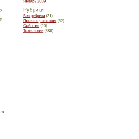
Январь 2009
Рубрики
ых
,
Без рубрики
(21)
у.
Производство книг
(52)
События
(20)
Технологии
(388)
ого