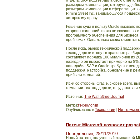
отдела.
SAP
подтвердила свою ответстве
размером компенсации, которую суд об
размерам компенсации в сфере защиты а
Rimini
Street
Inc
, занимающуюся поддержк
авторскому праву.
Решение суда в пользу
Oracle
вызвало во
стороны компаний, никак не связанных 
программного обеспечения для бизнеса.
проблемах. Однако всех своих клиентов 
После иска, рынок технической поддержк
техподдержки втянут в правовые разбир
составляет порядка 100 миллионов из 2
ежегодно он вырастает примерно на 8%.
наподобие
SAP
и
Oracle
требуют ежегодн
поддержка, настройка, обновление и ре
прибыли компаний.
Иски со стороны
Oracle
, скорее всего, в
компании тех. поддержки, государства и 
Источник:
The Wall Street Journal
Метки:
технологии
Опубликовано в
Технологии
|
Нет коммен
Патент Microsoft позволит раз
Понедельник, 29/11/2010
Новый патент, полученный компанией
Mi