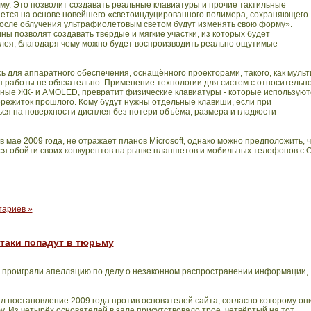
му. Это позволит создавать реальные клавиатуры и прочие тактильные
ается на основе новейшего «светоиндуцированного полимера, сохраняющего
 после облучения ультрафиолетовым светом будут изменять свою форму».
ы позволят создавать твёрдые и мягкие участки, из которых будет
лея, благодаря чему можно будет воспроизводить реально ощутимые
 для аппаратного обеспечения, оснащённого проекторами, такого, как мульт
я работы не обязательно. Применение технологии для систем с относительн
чные ЖК- и
AMOLED
, превратит физические клавиатуры - которые используют
ережиток прошлого.
Кому будут нужны отдельные клавиши, если при
ся на поверхности дисплея без потери объёма, размера и гладкости
в мае 2009 года, не отражает планов
Microsoft
, однако можно предположить, 
ся обойти своих конкурентов на рынке планшетов и мобильных телефонов с 
тариев »
-таки попадут в тюрьму
 проиграли апелляцию по делу о незаконном распространении информации,
 постановление 2009 года против основателей сайта, согласно которому он
. Из четырёх основателей в зале присутствовало трое, четвёртый на тот