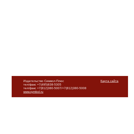
Издательство Символ-Плюс
Карта сайта
тел/факс +7(495)638-5305
тел/факс +7(812)380-5007/+7(812)380-5008
www.symbol.ru