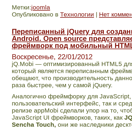
Метки:
joomla
Опубликовано в
Технологии
|
Нет комме
Переписанный jQuery для создани
Android. Open source представл
фреймворк под мобильный HTM
Воскресенье, 22/01/2012
jQ.Mobi — оптимизированный HTML5 для
который является переписанным фреймв
обещают, что производительность данно
раза быстрее, чем у самой jQuery.
Аналогично фреймфорку для JavaScript, 
пользовательский интерфейс, так и сред
релизе appMobi сделали упор на то, чт
JavaScript UI фреймворков, таких, как
JQ
Sencha Touch,
они же наследники деск