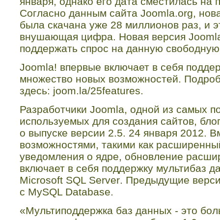
января, однако его дата сместилась на 
Согласно данным сайта
Joomla
.
org
, нов
была скачана уже 28 миллионов раз, и 
внушающая цифра. Новая версия
Jooml
поддержать спрос на данную свободну
Joomla
! впервые включает в себя подде
множество новых возможностей. Подроб
здесь: joom.la/25features.
Разработчики
Joomla
, одной из самых 
используемых для создания сайтов, бло
о выпуске версии 2.5. 24 января 2012. 
возможностями, такими как расширенный
уведомления о ядре, обновление расши
включает в себя поддержку мультибаз да
Microsoft
SQL
Server
. Предыдущие верс
с
MySQL
Database
.
«Мультиподдержка баз данных - это бо