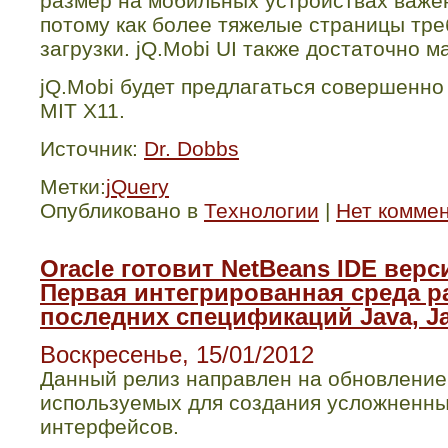
размер на мобильных устройствах важен
потому как более тяжелые страницы тр
загрузки.
jQ
.
Mobi
UI
также достаточно ма
jQ
.
Mobi
будет предлагаться совершенно
MIT
X
11.
Источник:
Dr. Dobbs
Метки:
jQuery
Опубликовано в
Технологии
|
Нет комме
Oracle готовит NetBeans IDE верси
Первая интегрированная среда р
последних спецификаций Java, Ja
Воскресенье, 15/01/2012
Данный релиз направлен на обновление
используемых для создания усложненны
интерфейсов.