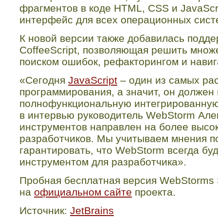
фрагментов в коде HTML, CSS и JavaScri
интерфейс для всех операционных сист
К новой версии также добавилась подде
CoffeeScript
, позволяющая решить множе
поиском ошибок, рефакторингом и навиг
«Сегодня
JavaScript
– один из самых ра
программирования, а значит, он должен
полнофункциональную интегрированную 
в интервью руководитель
WebStorm
Але
инструментов направлен на более высо
разработчиков. Мы учитываем мнения п
гарантировать, что
WebStorm
всегда бу
инструментом для разработчика».
Пробная бесплатная версия
WebStorms
на
официальном сайте
проекта.
Источник:
JetBrains