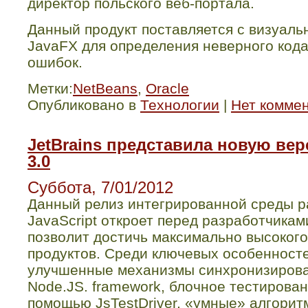
директор польского веб-портала.
Данный продукт поставляется с визуаль
JavaFX для определения неверного код
ошибок.
Метки:
NetBeans
,
Oracle
Опубликовано в
Технологии
|
Нет комме
JetBrains представила новую ве
3.0
Суббота, 7/01/2012
Данный релиз
интегрированной среды р
JavaScript
откроет перед разработчикам
позволит достичь максимально высокого
продуктов. Среди ключевых особенносте
улучшенные механизмы синхронизирова
Node.JS.
framework
,
блочное тестировани
помощью JsTestDriver, «умные» алгорит