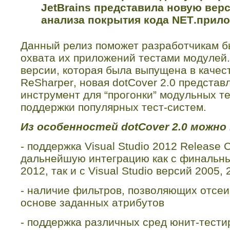
JetBrains
представила новую вер
анализа покрытия кода
NET
.прило
Данный релиз поможет разработчикам б
охвата их приложений тестами модулей
версии, которая была выпущена в качес
ReSharper
, новая
dotCover
2.0 представ
инструмент для “прогонки” модульных т
поддержки популярных тест-систем.
Из особенностей
dotCover
2.0 можно
- поддержка Visual Studio 2012 Release 
дальнейшую интеграцию как с финальным
2012, так и с Visual Studio версий 2005,
- наличие фильтров, позволяющих отсеи
основе заданных атрибутов
- поддержка различных сред юнит-тести