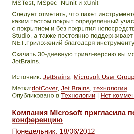
MSTest, MSpec, NUnit и xUnit
Следует отметить, что пакет инструмен
каким тестом покрыт определенный участ
с покрытием и без покрытия непосредст
Studio
, а также постоянно поддерживает
NET
.приложений благодаря инструмент
Скачать 30-дневную триал-версию вы м
JetBrains
.
Источник:
JetBrains
,
Microsoft User Gro
Метки:
dotCover
,
Jet Brains
,
технологии
Опубликовано в
Технологии
|
Нет комме
Компания Microsoft пригласила 
конференцию
Понедельник, 18/06/2012