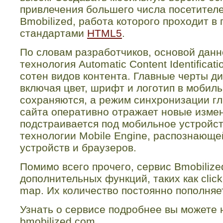
привлечения большего числа посетител
Bmobilized
, работа которого проходит в
стандартами
HTML
5
.
По словам разработчиков, основой данн
технология
Automatic
Content
Identificati
сотен видов контента. Главные черты ди
включая цвет, шрифт и логотип в мобил
сохраняются, а режим синхронизации г
сайта оперативно отражает новые изме
подстраивается под мобильное устройст
технологии
Mobile
Engine
, распознающе
устройств и браузеров.
Помимо всего прочего, сервис
Bmobilize
дополнительных функций, таких как
click
map
. Их количество постоянно пополняе
Узнать о сервисе подробнее вы можете
bmobilized
.
com
.