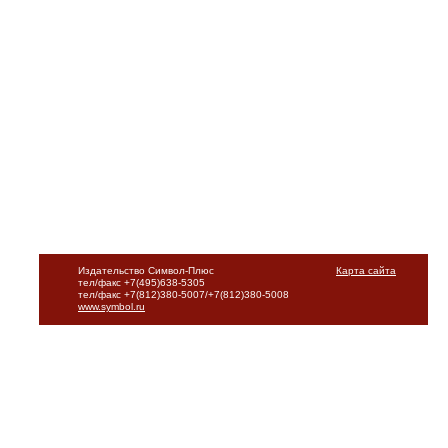
Издательство Символ-Плюс
Карта сайта
тел/факс +7(495)638-5305
тел/факс +7(812)380-5007/+7(812)380-5008
www.symbol.ru