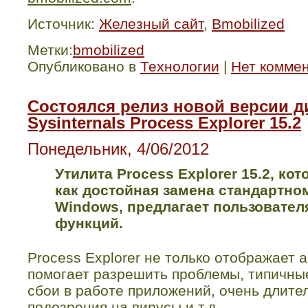
Источник:
Железный сайт
,
Bmobilized
Метки:
bmobilized
Опубликовано в
Технологии
|
Нет комме
Состоялся релиз новой версии д
Sysinternals Process Explorer 15.2
Понедельник, 4/06/2012
Утилита
Process
Explorer
15.2, ко
как достойная замена стандартном
Windows
, предлагает пользовате
функций.
Process
Explorer
не только отображает а
помогает разрешить проблемы, типичны
сбои в работе приложений, очень длите
подозрения на вирусы и т.д.