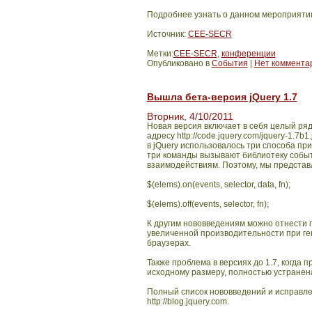
Подробнее узнать о данном мероприятии
Источник:
CEE-SECR
Метки:
CEE-SECR
,
конференции
Опубликовано в
События
|
Нет коммента
Вышла бета-версия jQuery 1.7
Вторник, 4/10/2011
Новая версия включает в себя целый ря
адресу http://code.jquery.com/jquery-1.7
в jQuery использовалось три способа привяз
три команды вызывают библиотеку событ
взаимодействиям. Поэтому, мы представ
$(elems).on(events, selector, data, fn);
$(elems).off(events, selector, fn);
К другим нововведениям можно отнести по
увеличенной производительности при ге
браузерах.
Также проблема в версиях до 1.7, когда
исходному размеру, полностью устранен
Полный список нововведений и исправле
http://blog.jquery.com.