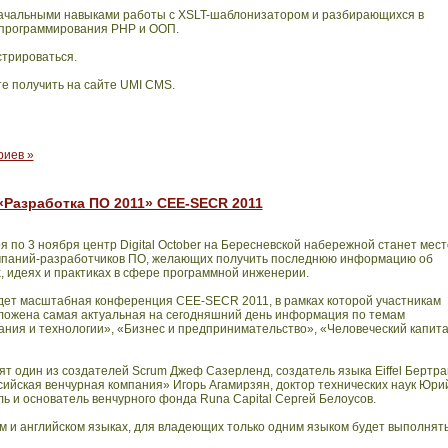
начальными навыками работы с XSLT-шаблонизатором и разбирающихся в
 программирования
PHP
и ООП.
стрироваться.
е получить на сайте
UMI
CMS
.
риев »
«Разработка ПО 2011» CEE-SECR 2011
я по 3 ноября центр
Digital
October
на Бересневской набережной станет мес
мпаний-разработчиков ПО, желающих получить последнюю информацию об
, идеях и практиках в сфере программной инженерии.
дет масштабная конференция CEE-SECR 2011, в рамках которой участникам
ложена самая актуальная на сегодняшний день информация по темам
ания и технологии», «Бизнес и предпринимательство», «Человеческий капит
пят один из создателей
Scrum
Джеф Сазерленд, создатель языка
Eiffel
Бертра
ийская венчурная компания»
Игорь Агамирзян,
доктор технических наук Юри
ь и основатель венчурного фонда
Runa
Capital
Сергей Белоусов.
м и английском языках, для владеющих только одним языком будет выполнят