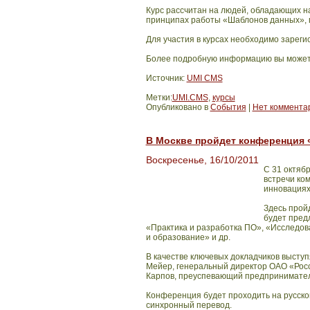
Курс рассчитан на людей, обладающих 
принципах
работы «Шаблонов данных»,
Для участия в курсах необходимо зареги
Более подробную информацию вы может
Источник:
UMI CMS
Метки:
UMI.CMS
,
курсы
Опубликовано в
События
|
Нет коммента
В Москве пройдет конференция 
Воскресенье, 16/10/2011
C
31 октябр
встречи ко
инновациях
Здесь прой
будет пред
«Практика и разработка ПО», «Исследов
и образование» и др.
В качестве ключевых докладчиков высту
Мейер, генеральный директор
ОАО «Росс
Карпов, преуспевающий предпринимател
Конференция будет проходить на русско
синхронный перевод.