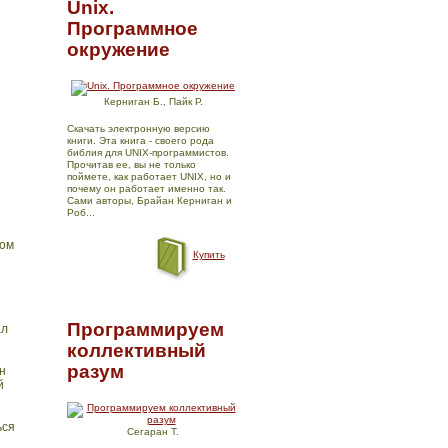
Unix.
Программное
окружение
Керниган Б., Пайк Р.
Скачать электронную версию
книги. Эта книга - своего рода
библия для UNIX-программистов.
Прочитав ее, вы не только
поймете, как работает UNIX, но и
почему он работает именно так.
Сами авторы, Брайан Керниган и
Роб...
том
Купить
Программируем
ал
коллективный
разум
н
й
ься
Сегаран Т.