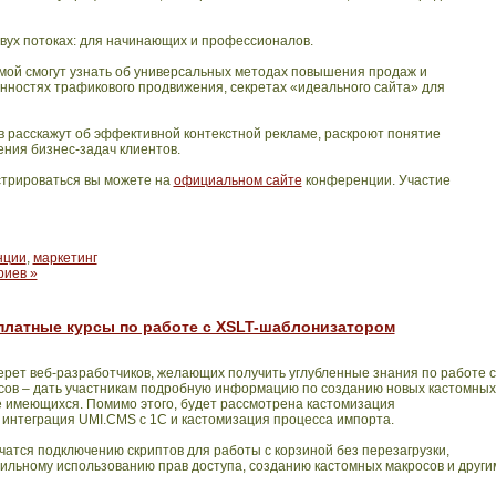
вух потоках: для начинающих и профессионалов.
мой смогут узнать об универсальных методах повышения продаж и
нностях трафикового продвижения, секретах «идеального сайта» для
расскажут об эффективной контекстной рекламе, раскроют понятие
ния бизнес-задач клиентов.
стрироваться вы можете на
официальном сайте
конференции. Участие
нции
,
маркетинг
риев »
сплатные курсы по работе с XSLT-шаблонизатором
рет веб-разработчиков, желающих получить углубленные знания по работе с
сов – дать участникам подробную информацию по созданию новых кастомных
 имеющихся. Помимо этого, будет рассмотрена кастомизация
 интеграция
UMI
.
CMS
с 1С и кастомизация процесса импорта.
чатся подключению скриптов для работы с корзиной без перезагрузки,
льному использованию прав доступа, созданию кастомных макросов и други