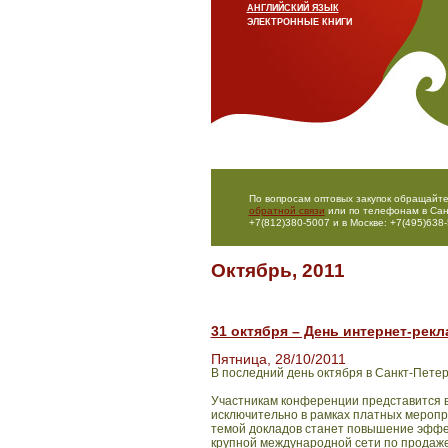
АНГЛИЙСКИЙ ЯЗЫК
ЭЛЕКТРОННЫЕ КНИГИ
По вопросам оптовых закупок обращайте
обратной связи
или по телефонам в Сан
+7(812)380-5007 и в Москве: +7(495)638-
Октябрь, 2011
31 октября – День интернет-рек
Пятница, 28/10/2011
В последний день октября в Санкт-Пете
Участникам конференции представится 
исключительно в рамках платных меропр
темой докладов станет повышение эффек
крупной международной сети по продаж