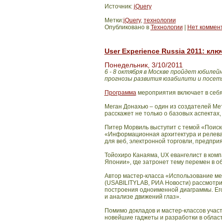
Источник:
jQuery
Метки:
jQuery
,
технологии
Опубликовано в
Технологии
|
Нет коммен
User Experience Russia 2011: к
Понедельник, 3/10/2011
6 - 8 октября в Москве пройдет юбиле
прогнозы развития юзабилити и посет
Программа
мероприятия включает в себя
Меган Донахью – один из создателей Ме
расскажет не только о базовых аспектах
Питер Морвиль выступит с темой «Поиск
«Информационная архитектура и релева
для веб, электронной торговли, предпри
Тойохиро Канаяма,
UX евангелист в комп
Японии», где затронет тему перемен в о
Автор мастер-класса
«Использование ме
(
USABILITYLAB, РИА Новости) рассмотрит
построения одноименной диаграммы. Его
и анализе движений глаз».
Помимо докладов и мастер-классов учас
новейшие гаджеты и разработки в облас