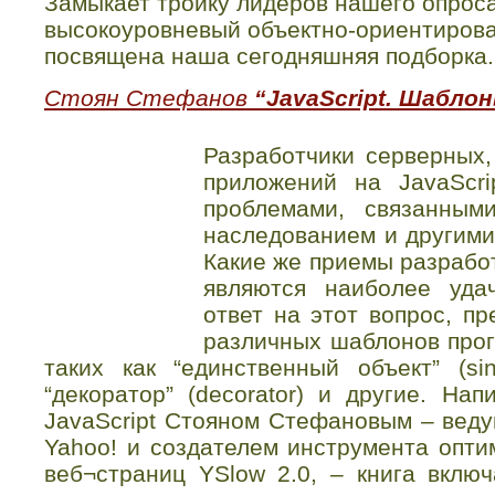
Замыкает тройку лидеров нашего опроса
высокоуровневый объектно-ориентирова
посвящена наша сегодняшняя подборка.
Стоян Стефанов
“JavaScript. Шабло
Разработчики серверных,
приложений на JavaScri
проблемами, связанным
наследованием и другими
Какие же приемы разработ
являются наиболее уда
ответ на этот вопрос, п
различных шаблонов прог
таких как “единственный объект” (sing
“декоратор” (decorator) и другие. На
JavaScript Стояном Стефановым – вед
Yahoo! и создателем инструмента опти
веб¬страниц YSlow 2.0, – книга включ