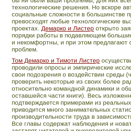
бы ни были ваши проблемы, для них все
технологические решения. Но вскоре ав
социальные сложности в большинстве п
превосходят любые технологические вы
проектах.
Демарко и Листер
открыто зая
порядки работы в подавляющем большин
и некомфортны, и при этом предлагают
проблем.
Том Демарко и Тимоти Листер
осуществи
проводили опросы и эмпирические иссл
свои подозрения о воздействии среды (ча
проверить некоторые из своих более р
относительно командной динамики и об
оставшейся части книги). Весь изложен
подтверждается примерами из реальных 
приводится много занимательных стати
производительности труда в зависимост
Все главы содержат наблюдения и нова
заставят читателей и руководителей ув