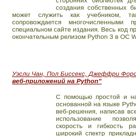
сторонних библиотек дл
создания собственных б
может служить как учебником, та
сопровождается многочисленными п
специальном сайте издания. Весь код п
окончательным релизом Python 3 в ОС W
Уэсли Чан, Пол Биссекс, Джеффри Фор
веб-приложений на Python”
С помощью простой и н
основанной на языке Pyt
веб-решения, написав все
использование позво
скорость и гибкость р
широкий спектр приклад