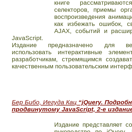
книге рассматривают
селекторов, приемы орг
воспроизведения анимац
как избежать ошибок, с
AJAX, событий и расши
JavaScript.
Издание предназначено для веб
использовать интерактивные элеме
разработчикам, стремящимся создава
качественным пользовательским интерф
Бер Бибо, Иегуда Кац
“jQuery. Подроб
продвинутому JavaScript, 2-е издани
Издание представляет с
руководство по jQuery.