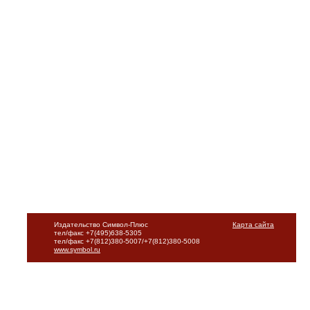
Издательство Символ-Плюс
Карта сайта
тел/факс +7(495)638-5305
тел/факс +7(812)380-5007/+7(812)380-5008
www.symbol.ru