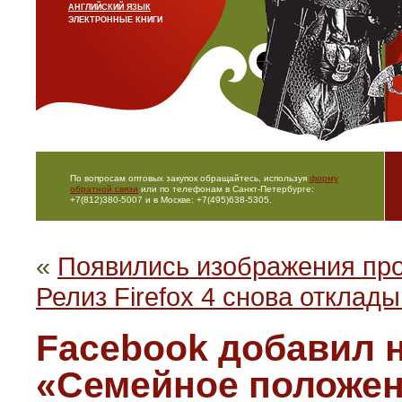
АНГЛИЙСКИЙ ЯЗЫК
ЭЛЕКТРОННЫЕ КНИГИ
По вопросам оптовых закупок обращайтесь, используя
форму
обратной связи
или по телефонам в Санкт-Петербурге:
+7(812)380-5007 и в Москве: +7(495)638-5305.
«
Появились изображения про
Релиз Firefox 4 снова отклад
Facebook добавил 
«Семейное положен