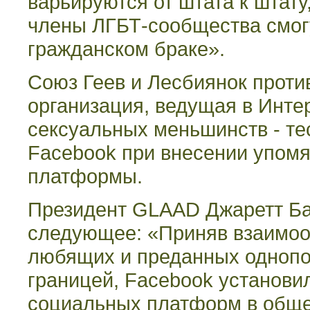
варьируются от штата к штату
члены ЛГБТ-сообщества смог
гражданском браке».
Союз Геев и Лесбиянок прот
организация, ведущая в Инте
сексуальных меньшинств - те
Facebook
при внесении упом
платформы.
Президент
GLAAD
Джаретт Ба
следующее: «Приняв взаимоо
любящих и преданных однопо
границей,
Facebook
установи
социальных платформ в обще