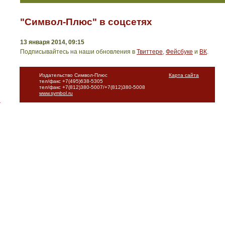
"Символ-Плюс" в соцсетях
13 января 2014, 09:15
Подписывайтесь на наши обновления в
Твиттере
,
Фейсбуке
и
ВК
.
Издательство Символ-Плюс
Карта сайта
тел/факс +7(495)638-5305
тел/факс +7(812)380-5007/+7(812)380-5008
www.symbol.ru