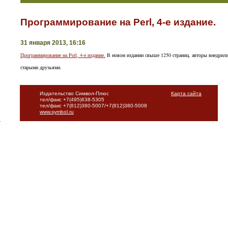
Программирование на Perl, 4-е издание.
31 января 2013, 16:16
Программирование на Perl, 4-е издание.
В новом издании свыше 1250 страниц, авторы внедрили 
старыми друзьями.
Издательство Символ-Плюс
Карта сайта
тел/факс +7(495)638-5305
тел/факс +7(812)380-5007/+7(812)380-5008
www.symbol.ru