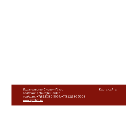
Издательство Символ-Плюс
Карта сайта
тел/факс +7(495)638-5305
тел/факс +7(812)380-5007/+7(812)380-5008
www.symbol.ru