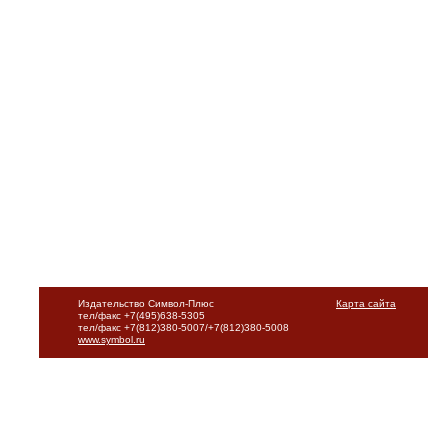
Издательство Символ-Плюс
Карта сайта
тел/факс +7(495)638-5305
тел/факс +7(812)380-5007/+7(812)380-5008
www.symbol.ru