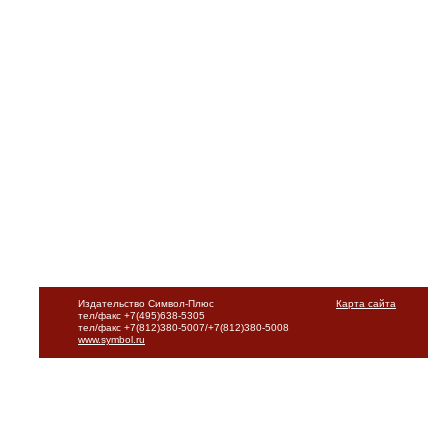
Издательство Символ-Плюс
Карта сайта
тел/факс +7(495)638-5305
тел/факс +7(812)380-5007/+7(812)380-5008
www.symbol.ru