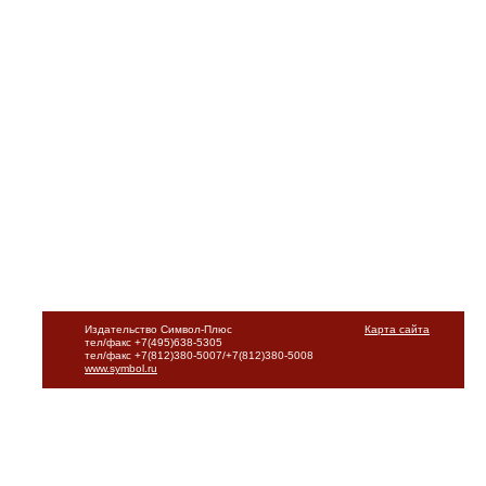
Издательство Символ-Плюс
Карта сайта
тел/факс +7(495)638-5305
тел/факс +7(812)380-5007/+7(812)380-5008
www.symbol.ru