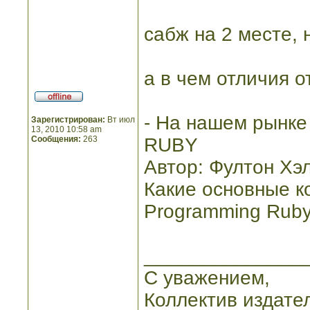
сабж на 2 месте, 
а в чем отличия о
- На нашем рынке
Зарегистрирован:
Вт июл
13, 2010 10:58 am
Сообщения:
263
RUBY
Автор: Фултон Хэ
Какие основные к
Programming Ruby 1
_______________
С уважением,
Коллектив издате