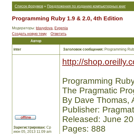
Список форумов
»
Предложения по изданию компьютерных книг
Programming Ruby 1.9 & 2.0, 4th Edition
Модераторы:
tdavydova
,
Evgenia
Создать новую тему
Ответить
Автор
inter
Заголовок сообщения:
Programming Ruby 
http://shop.oreill
Programming Ruby 1
The Pragmatic Pro
By Dave Thomas, 
Publisher: Pragmat
Released: June 2
Pages: 888
Зарегистрирован:
Ср
июн 05, 2013 11:09 am