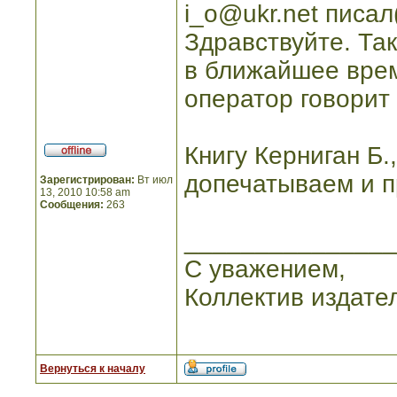
i_o@ukr.net писал(
Здравствуйте. Так
в ближайшее врем
оператор говорит 
Книгу Керниган Б.
допечатываем и п
Зарегистрирован:
Вт июл
13, 2010 10:58 am
Сообщения:
263
_______________
С уважением,
Коллектив издате
Вернуться к началу