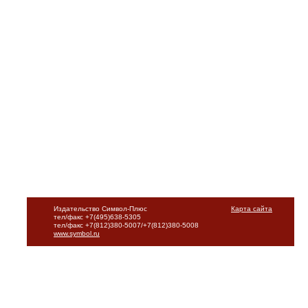
Издательство Символ-Плюс
Карта сайта
тел/факс +7(495)638-5305
тел/факс +7(812)380-5007/+7(812)380-5008
www.symbol.ru