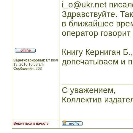
i_o@ukr.net писал(
Здравствуйте. Так
в ближайшее врем
оператор говорит 
Книгу Керниган Б.
допечатываем и п
Зарегистрирован:
Вт июл
13, 2010 10:58 am
Сообщения:
263
_______________
С уважением,
Коллектив издате
Вернуться к началу