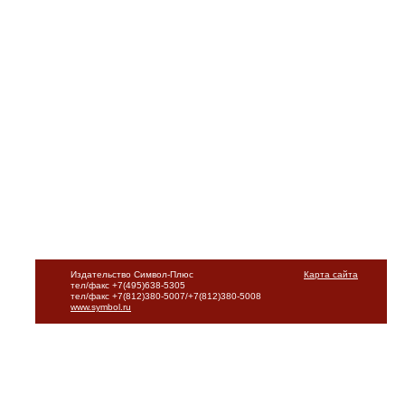
Издательство Символ-Плюс
Карта сайта
тел/факс +7(495)638-5305
тел/факс +7(812)380-5007/+7(812)380-5008
www.symbol.ru