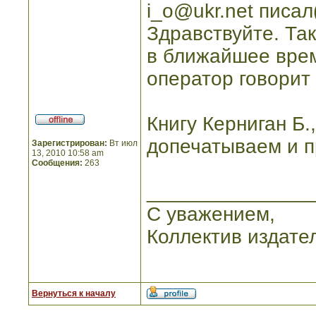
i_o@ukr.net писал(
Здравствуйте. Так
в ближайшее врем
оператор говорит 
Книгу Керниган Б.
допечатываем и п
Зарегистрирован:
Вт июл
13, 2010 10:58 am
Сообщения:
263
_______________
С уважением,
Коллектив издате
Вернуться к началу