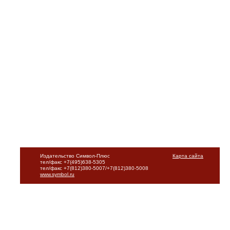
Издательство Символ-Плюс
Карта сайта
тел/факс +7(495)638-5305
тел/факс +7(812)380-5007/+7(812)380-5008
www.symbol.ru