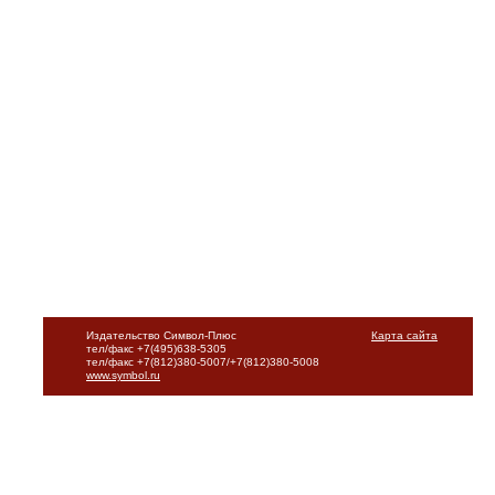
Издательство Символ-Плюс
Карта сайта
тел/факс +7(495)638-5305
тел/факс +7(812)380-5007/+7(812)380-5008
www.symbol.ru