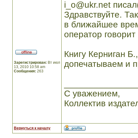
i_o@ukr.net писал(
Здравствуйте. Так
в ближайшее врем
оператор говорит 
Книгу Керниган Б.
допечатываем и п
Зарегистрирован:
Вт июл
13, 2010 10:58 am
Сообщения:
263
_______________
С уважением,
Коллектив издате
Вернуться к началу