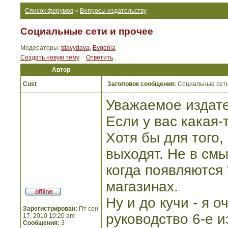
Список форумов
»
Вопросы издательству
Социальные сети и прочее
Модераторы:
tdavydova
,
Evgenia
Создать новую тему
Ответить
Автор
Cust
Заголовок сообщения:
Социальные сети
Уважаемое издате
Если у вас какая-
Хотя бы для того,
выходят. Не в см
когда появляются 
магазинах.
Ну и до кучи - я о
Зарегистрирован:
Пт сен
руководство 6-е 
17, 2010 10:20 am
Сообщения:
3