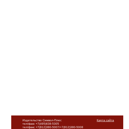
Издательство Символ-Плюс
Карта сайта
тел/факс +7(495)638-5305
тел/факс +7(812)380-5007/+7(812)380-5008