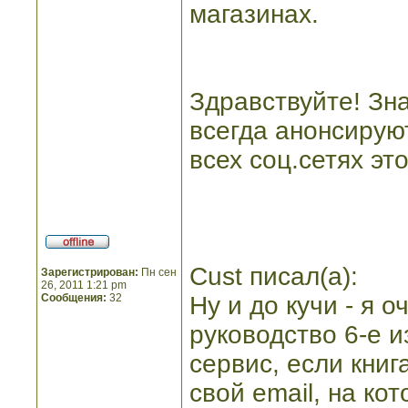
магазинах.
Здравствуйте! Зн
всегда анонсируют
всех соц.сетях эт
Cust писал(а):
Зарегистрирован:
Пн сен
26, 2011 1:21 pm
Сообщения:
32
Ну и до кучи - я о
руководство 6-е 
сервис, если кни
свой email, на ко