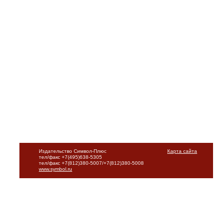
Издательство Символ-Плюс
Карта сайта
тел/факс +7(495)638-5305
тел/факс +7(812)380-5007/+7(812)380-5008
www.symbol.ru