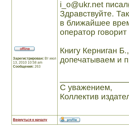
i_o@ukr.net писал(
Здравствуйте. Так
в ближайшее врем
оператор говорит 
Книгу Керниган Б.
допечатываем и п
Зарегистрирован:
Вт июл
13, 2010 10:58 am
Сообщения:
263
_______________
С уважением,
Коллектив издате
Вернуться к началу