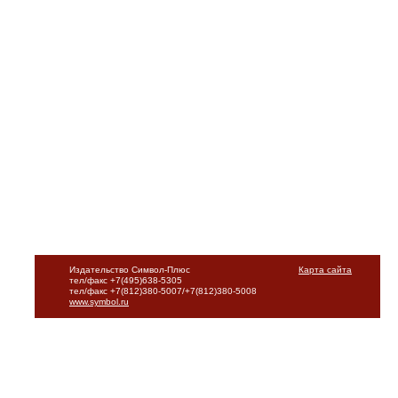
Издательство Символ-Плюс
Карта сайта
тел/факс +7(495)638-5305
тел/факс +7(812)380-5007/+7(812)380-5008
www.symbol.ru