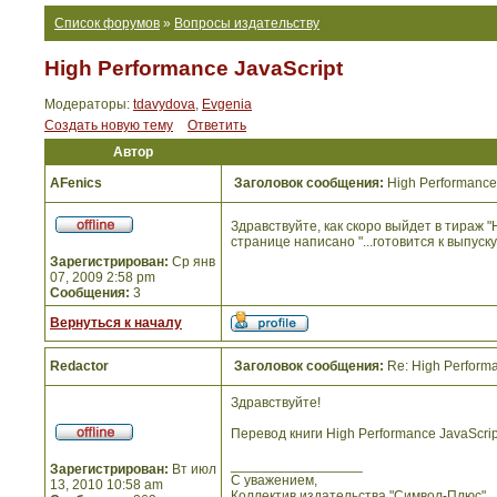
Список форумов
»
Вопросы издательству
High Performance JavaScript
Модераторы:
tdavydova
,
Evgenia
Создать новую тему
Ответить
Автор
AFenics
Заголовок сообщения:
High Performance 
Здравствуйте, как скоро выйдет в тираж "
странице написано "...готовится к выпуску
Зарегистрирован:
Ср янв
07, 2009 2:58 pm
Сообщения:
3
Вернуться к началу
Redactor
Заголовок сообщения:
Re: High Performa
Здравствуйте!
Перевод книги High Performance JavaScrip
_________________
Зарегистрирован:
Вт июл
С уважением,
13, 2010 10:58 am
Коллектив издательства "Символ-Плюс"