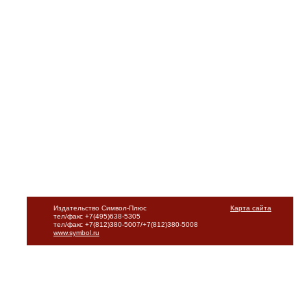
Издательство Символ-Плюс
Карта сайта
тел/факс +7(495)638-5305
тел/факс +7(812)380-5007/+7(812)380-5008
www.symbol.ru