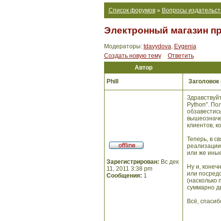
Список форумов
»
Вопросы издательст
Электронный магазин пр
Модераторы:
tdavydova
,
Evgenia
Создать новую тему
Ответить
Автор
Phill
Заголовок
Здравствуйт
Python". По
обзавестись
вышеозначе
клиентов, к
Теперь, в с
реализации 
или же иные
Зарегистрирован:
Вс дек
Ну и, конеч
11, 2011 3:38 pm
или посредс
Сообщения:
1
(насколько 
суммарно дв
Всё, спасиб