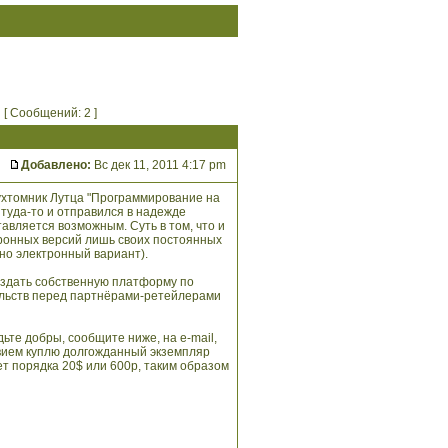
[ Сообщений: 2 ]
Добавлено:
Вс дек 11, 2011 4:17 pm
вухтомник Лутца "Программирование на
, туда-то и отправился в надежде
авляется возможным. Суть в том, что и
ронных версий лишь своих постоянных
ьно электронный вариант).
создать собственную платформу по
тельств перед партнёрами-ретейлерами
дьте добры, сообщите ниже, на e-mail,
твием куплю долгожданный экземпляр
т порядка 20$ или 600р, таким образом