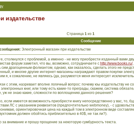
ву
и издательстве
Страница
1
из
1
Сообщение
 сообщения:
Электронный магазин при издательстве
е, столкнулся с проблемой, а именно - не могу приобрести изданный вами д
листав форум заметил, что вы, возможно, сотрудничаете с
http://www.books.ru/
 сим драгоценным фолиантом, однако, как оказалось, сделать этого не предст
нный, и многие другие интернет-магазины награждают правом покупки элект
оим я, к сожалению, не являюсь (да, разумеется меня интересует исключител
вязи с этим, назревает вполне логичный вопрос: почему юы издательству не 
электронных книг, или тому есть какие-то преграды, скажем, система обяза
, уж не знаю какие, сложности по воплощению данного решения?
но, если имеется возможность приобрести книгу непосредственно у вас, то, бу
твам ЛС с указанием реквизитов (предпочтительно webmoney), - с удовольс
понимаю, ориентировочная цена на каждый том в электронном виде составляе
ухтомник должен обойтись приблизительно в 40$, не так ли?).
о за внимание и прошу прощение за некоторую сумбурность текста.