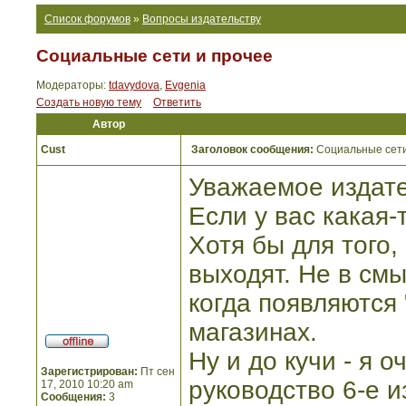
Список форумов
»
Вопросы издательству
Социальные сети и прочее
Модераторы:
tdavydova
,
Evgenia
Создать новую тему
Ответить
Автор
Cust
Заголовок сообщения:
Социальные сети
Уважаемое издате
Если у вас какая-
Хотя бы для того,
выходят. Не в см
когда появляются 
магазинах.
Ну и до кучи - я о
Зарегистрирован:
Пт сен
руководство 6-е 
17, 2010 10:20 am
Сообщения:
3