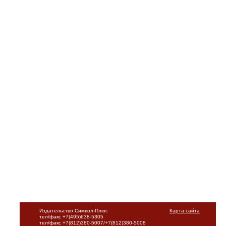
Издательство Символ-Плюс
Карта сайта
тел/факс +7(495)638-5305
тел/факс +7(812)380-5007/+7(812)380-5008