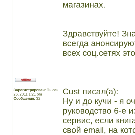
магазинах.
Здравствуйте! Зн
всегда анонсируют
всех соц.сетях эт
Cust писал(а):
Зарегистрирован:
Пн сен
26, 2011 1:21 pm
Сообщения:
32
Ну и до кучи - я о
руководство 6-е 
сервис, если кни
свой email, на ко