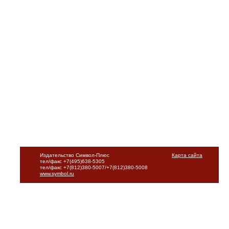
Издательство Символ-Плюс
Карта сайта
тел/факс +7(495)638-5305
тел/факс +7(812)380-5007/+7(812)380-5008
www.symbol.ru