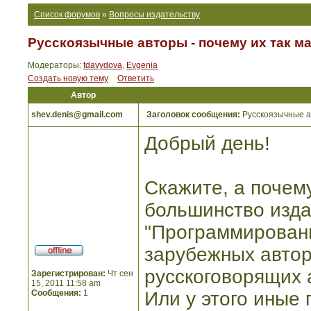
Список форумов
»
Вопросы издательству
Русскоязычные авторы - почему их так м
Модераторы:
tdavydova
,
Evgenia
Создать новую тему
Ответить
Автор
shev.denis@gmail.com
Заголовок сообщения:
Русскоязычные ав
Добрый день!
Скажите, а поче
большинство изда
"Программировани
зарубежных автор
русскоговорящих 
Зарегистрирован:
Чт сен
15, 2011 11:58 am
Сообщения:
1
Или у этого иные