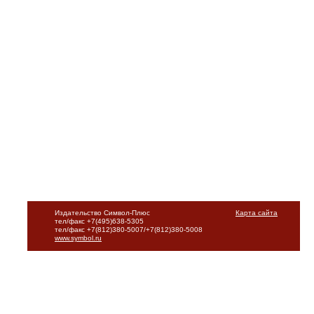
Издательство Символ-Плюс
Карта сайта
тел/факс +7(495)638-5305
тел/факс +7(812)380-5007/+7(812)380-5008
www.symbol.ru