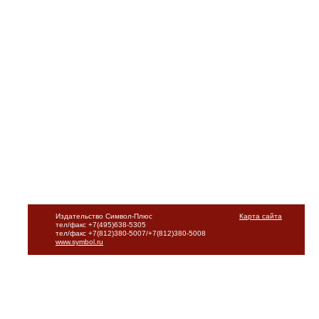
Издательство Символ-Плюс
Карта сайта
тел/факс +7(495)638-5305
тел/факс +7(812)380-5007/+7(812)380-5008
www.symbol.ru