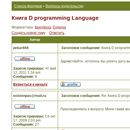
Список форумов
»
Вопросы издательству
Книга D programming Language
Модераторы:
tdavydova
,
Evgenia
Создать новую тему
Ответить
Автор
pekar666
Заголовок сообщения:
Книга D program
Здравствуйте, хотелось бы узнать дату 
Зарегистрирован:
Чт май
12, 2011 1:34 am
Сообщения:
9
Вернуться к началу
existenpas@mail.ru
Заголовок сообщения:
Re: Книга D prog
Присоединяюсь к вопросу. Меня также вол
Зарегистрирован:
Сб окт
17, 2009 2:03 pm
Сообщения:
27