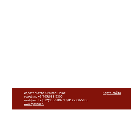
Издательство Символ-Плюс
Карта сайта
тел/факс +7(495)638-5305
тел/факс +7(812)380-5007/+7(812)380-5008
www.symbol.ru