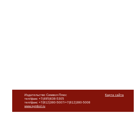
Издательство Символ-Плюс
Карта сайта
тел/факс +7(495)638-5305
тел/факс +7(812)380-5007/+7(812)380-5008
www.symbol.ru