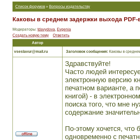
Список форумов
»
Вопросы издательству
Каковы в среднем задержки выхода PDF-
Модераторы:
tdavydova
,
Evgenia
Создать новую тему
Ответить
Автор
vseslavur@mail.ru
Заголовок сообщения:
Каковы в среднем
Здравствуйте!
Часто людей интересуе
электронную версию кни
печатном варианте, а 
книгой) - в электронно
поиска того, что мне н
содержание значитель
По-этому хочется, что
одновременно с печатны