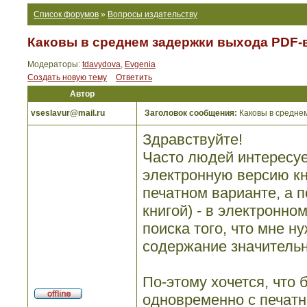
Список форумов
»
Вопросы издательству
Каковы в среднем задержки выхода PDF-
Модераторы:
tdavydova
,
Evgenia
Создать новую тему
Ответить
Автор
vseslavur@mail.ru
Заголовок сообщения:
Каковы в среднем
Здравствуйте!
Часто людей интересуе
электронную версию кни
печатном варианте, а 
книгой) - в электронно
поиска того, что мне н
содержание значитель
По-этому хочется, что
одновременно с печатны