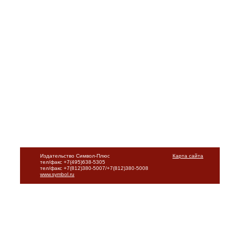
Издательство Символ-Плюс
Карта сайта
тел/факс +7(495)638-5305
тел/факс +7(812)380-5007/+7(812)380-5008
www.symbol.ru