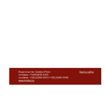
Издательство Символ-Плюс
Карта сайта
тел/факс +7(495)638-5305
тел/факс +7(812)380-5007/+7(812)380-5008
www.symbol.ru