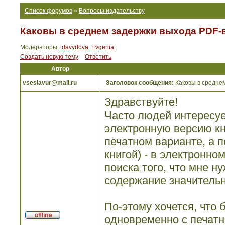
Список форумов
»
Вопросы издательству
Каковы в среднем задержки выхода PDF-
Модераторы:
tdavydova
,
Evgenia
Создать новую тему
Ответить
Автор
vseslavur@mail.ru
Заголовок сообщения:
Каковы в среднем
Здравствуйте!
Часто людей интересуе
электронную версию кни
печатном варианте, а 
книгой) - в электронно
поиска того, что мне н
содержание значитель
По-этому хочется, что
одновременно с печатны