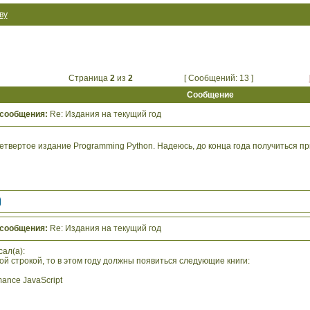
ву
Страница
2
из
2
[ Сообщений: 13 ]
Сообщение
 сообщения:
Re: Издания на текущий год
етвертое издание Programming Python. Надеюсь, до конца года получиться п
 сообщения:
Re: Издания на текущий год
сал(а):
ой строкой, то в этом году должны появиться следующие книги:
mance JavaScript