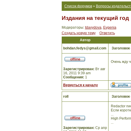
Список форумов
»
Вопросы издательст
Издания на текущий год
Модераторы:
tdavydova
,
Evgenia
Создать новую тему
Ответить
Автор
bohdan.fedys@gmail.com
Заголовок
Очень жду ч
Зарегистрирован:
Вт авг
16, 2011 9:39 am
Сообщения:
1
Вернуться к началу
roll
Заголовок
Redactor пи
Если коротк
...
High Perfor
...
Зарегистрирован:
Ср апр