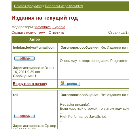
Список форумов
»
Вопросы издательству
Издания на текущий год
Модераторы:
tdavydova
,
Evgenia
Создать новую тему
Ответить
Страница
2
Автор
bohdan.fedys@gmail.com
Заголовок сообщения:
Re: Издания на т
Очень жду четвертое издание Programmin
Зарегистрирован:
Вт авг
16, 2011 9:39 am
Сообщения:
1
Вернуться к началу
roll
Заголовок сообщения:
Re: Издания на т
Redactor писал(а):
Если короткой строкой, то в этом году д
...
High Performance JavaScript
...
Зарегистрирован:
Ср апр