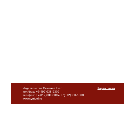
Издательство Символ-Плюс
Карта сайта
тел/факс +7(495)638-5305
тел/факс +7(812)380-5007/+7(812)380-5008
www.symbol.ru