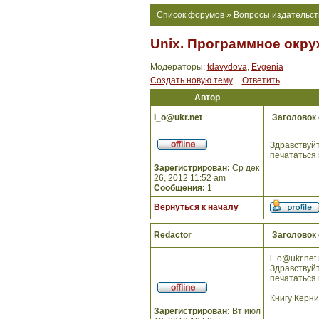
Список форумов
»
Вопросы издательст
Unix. Программное окру
Модераторы:
tdavydova
,
Evgenia
Создать новую тему
Ответить
Автор
i_o@ukr.net
Заголовок
Здравствуйт
печататься 
Зарегистрирован:
Ср дек
26, 2012 11:52 am
Сообщения:
1
Вернуться к началу
Redactor
Заголовок
i_o@ukr.net 
Здравствуйт
печататься 
Книгу Керни
Зарегистрирован:
Вт июл
_________