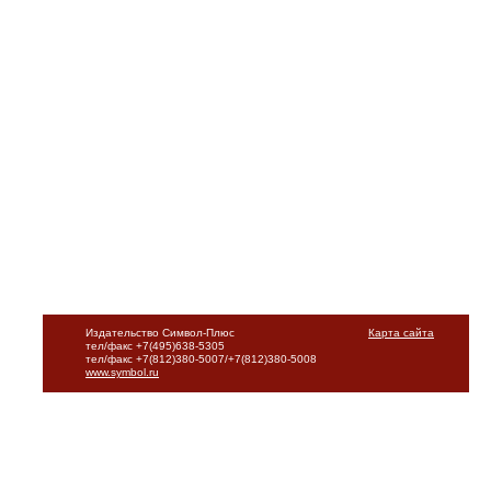
Издательство Символ-Плюс
Карта сайта
тел/факс +7(495)638-5305
тел/факс +7(812)380-5007/+7(812)380-5008
www.symbol.ru