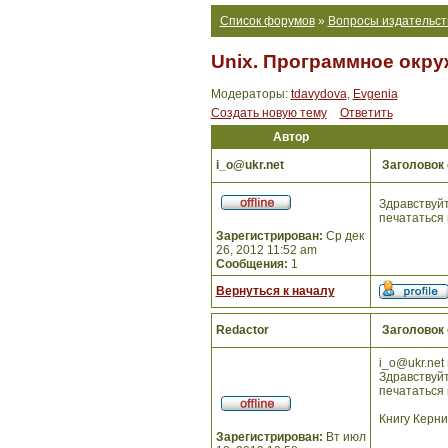
Список форумов
»
Вопросы издательст
Unix. Программное окру
Модераторы:
tdavydova
,
Evgenia
Создать новую тему
Ответить
Автор
i_o@ukr.net
Заголовок
Здравствуйт
печататься 
Зарегистрирован:
Ср дек
26, 2012 11:52 am
Сообщения:
1
Вернуться к началу
Redactor
Заголовок
i_o@ukr.net 
Здравствуйт
печататься 
Книгу Керни
Зарегистрирован:
Вт июл
_________