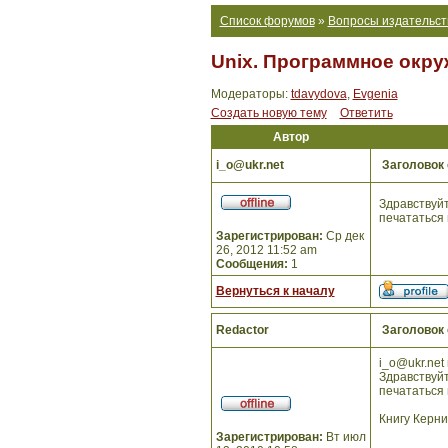
Список форумов
»
Вопросы издательст
Unix. Программное окру
Модераторы:
tdavydova
,
Evgenia
Создать новую тему
Ответить
Автор
i_o@ukr.net
Заголовок
Здравствуйт
печататься 
Зарегистрирован:
Ср дек
26, 2012 11:52 am
Сообщения:
1
Вернуться к началу
Redactor
Заголовок
i_o@ukr.net 
Здравствуйт
печататься 
Книгу Керни
Зарегистрирован:
Вт июл
_________