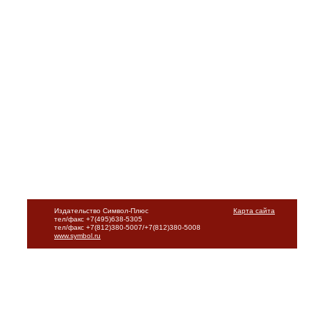
Издательство Символ-Плюс
Карта сайта
тел/факс +7(495)638-5305
тел/факс +7(812)380-5007/+7(812)380-5008
www.symbol.ru