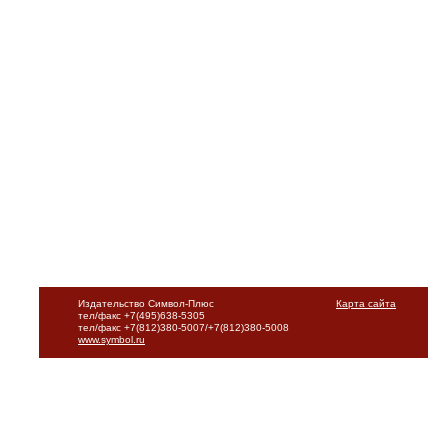
Издательство Символ-Плюс
Карта сайта
тел/факс +7(495)638-5305
тел/факс +7(812)380-5007/+7(812)380-5008
www.symbol.ru