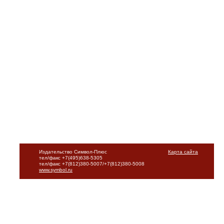
Издательство Символ-Плюс
Карта сайта
тел/факс +7(495)638-5305
тел/факс +7(812)380-5007/+7(812)380-5008
www.symbol.ru