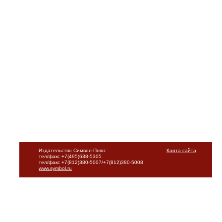
Издательство Символ-Плюс
Карта сайта
тел/факс +7(495)638-5305
тел/факс +7(812)380-5007/+7(812)380-5008
www.symbol.ru