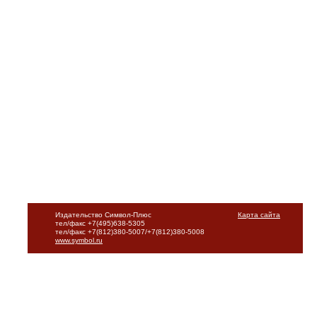
Издательство Символ-Плюс
Карта сайта
тел/факс +7(495)638-5305
тел/факс +7(812)380-5007/+7(812)380-5008
www.symbol.ru