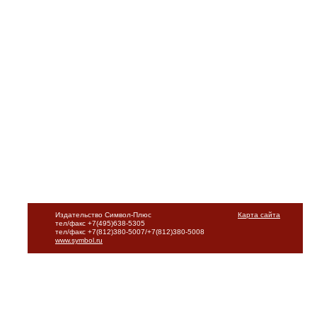
Издательство Символ-Плюс
Карта сайта
тел/факс +7(495)638-5305
тел/факс +7(812)380-5007/+7(812)380-5008
www.symbol.ru