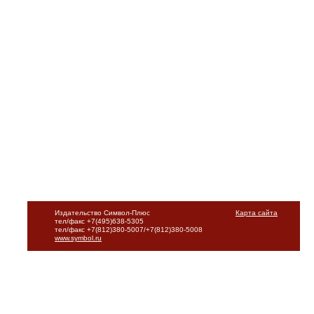
Издательство Символ-Плюс
Карта сайта
тел/факс +7(495)638-5305
тел/факс +7(812)380-5007/+7(812)380-5008
www.symbol.ru